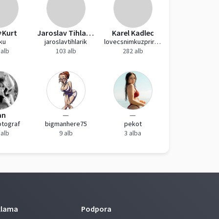
+Kurt
Jaroslav Tihlařík
Karel Kadlec
-ku
jaroslavtihlarik
lovecsnimkuzprirody
 alb
103 alb
282 alb
an
—
—
otograf
bigmanhere75
pekot
 alb
9 alb
3 alba
klama
Podpora