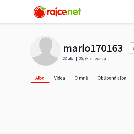
mario170163
23 alb
25,9k zhlédnutí
Alba
Videa
O mně
Oblíbená alba