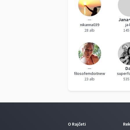
—
Jana
nikanna039
ja
28 alb
145
—
D
filosofemdoitnew
superf
23 alb
535
O Rajčeti
Re